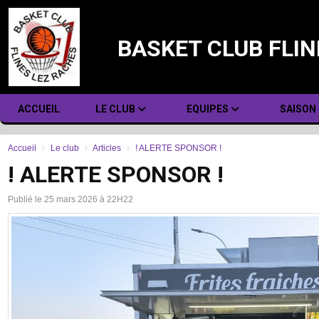
Panneau de gestion des cookies
BASKET CLUB FLIN
ACCUEIL
LE CLUB
EQUIPES
SAISON
Accueil
Le club
Articles
! ALERTE SPONSOR !
! ALERTE SPONSOR !
Publié le 25 mars 2026 à 22H22